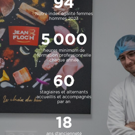
94
Notre index égalité femmes
hommes 2023
5 000
heures minimum de
formation professionnelle
chaque année
60
stagiaires et alternants
accueillis et accompagnés
par an
18
ans d'ancienneté