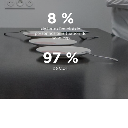
8
%
de taux d'emploi de
personnes en situation de
handicap
97
%
de C.D.I.