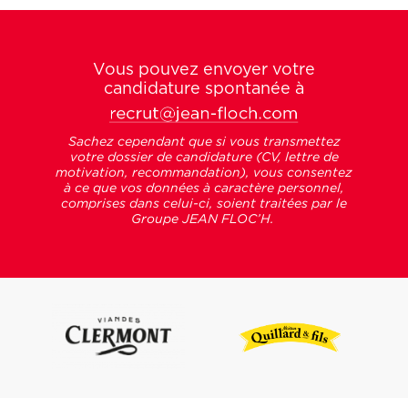
Vous pouvez envoyer votre
candidature spontanée à
Sachez cependant que si vous transmettez
votre dossier de candidature (CV, lettre de
motivation, recommandation), vous consentez
à ce que vos données à caractère personnel,
comprises dans celui-ci, soient traitées par le
Groupe JEAN FLOC’H.