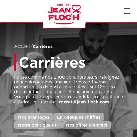
FR
EN
Carrières
Accueil
/
Carrières
Faites comme nos 2 100 collaborateurs, rejoignez
un employeur local majeur. Il vous offre des
opportunités de postes diversifiées sur 12 sites et
des avantages financiers et sociaux motivants.
Vous pouvez déposer votre candidature spontanée
recrut@jean-floch.com
à l’adresse suivante :
Nos avantages
En quelques chiffres
Notre politique RH
Nos offres d'emploi